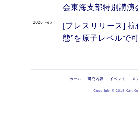
会東海支部特別講演
2026 Feb
[プレスリリース] 
態”を原子レベルで可
により、メチオニン
2026 Feb
[プレスリリース] 
にする抗体のFc領域
ホーム
研究内容
イベント
メ
Copyright © 2018 KatoK
る高次構造評価の新
新〜
2026 Jan
[プレスリリース]
ヒンジ領域〜免疫反