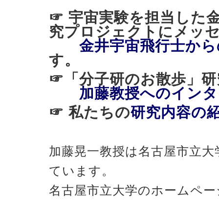
☞ 宇宙実験を担当した
究プロジェクトにメッ
金井宇宙飛行士から
す。
☞「分子研のお散歩
加藤教授へのインタ
☞ 私たちの
研究内容の
加藤晃一教授は名古屋市立大
ています。
名古屋市立大学のホームペー