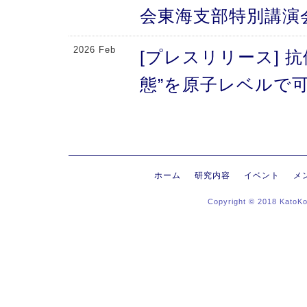
会東海支部特別講演
2026 Feb
[プレスリリース] 
態”を原子レベルで可
により、メチオニン
2026 Feb
[プレスリリース] 
にする抗体のFc領域
ホーム
研究内容
イベント
メ
Copyright © 2018 KatoK
る高次構造評価の新
新〜
2026 Jan
[プレスリリース]
ヒンジ領域〜免疫反