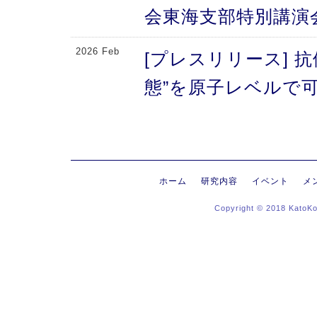
会東海支部特別講演
2026 Feb
[プレスリリース] 
態”を原子レベルで可
により、メチオニン
2026 Feb
[プレスリリース] 
にする抗体のFc領域
ホーム
研究内容
イベント
メ
Copyright © 2018 KatoK
る高次構造評価の新
新〜
2026 Jan
[プレスリリース]
ヒンジ領域〜免疫反