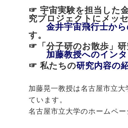
☞ 宇宙実験を担当した
究プロジェクトにメッ
金井宇宙飛行士から
す。
☞「分子研のお散歩
加藤教授へのインタ
☞ 私たちの
研究内容の
加藤晃一教授は名古屋市立大
ています。
名古屋市立大学のホームペー