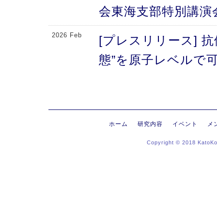
会東海支部特別講演
2026 Feb
[プレスリリース] 
態”を原子レベルで可
により、メチオニン
2026 Feb
[プレスリリース] 
にする抗体のFc領域
ホーム
研究内容
イベント
メ
Copyright © 2018 KatoK
る高次構造評価の新
新〜
2026 Jan
[プレスリリース]
ヒンジ領域〜免疫反