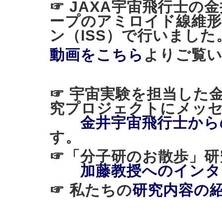
☞ JAXA宇宙飛行士の
ープのアミロイド線維形
ン（ISS）で行いました
動画をこちら
よりご覧
☞ 宇宙実験を担当した
究プロジェクトにメッ
金井宇宙飛行士から
す。
☞「分子研のお散歩
加藤教授へのインタ
☞ 私たちの
研究内容の