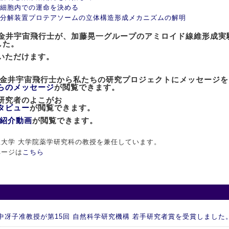
細胞内での運命を決める
分解装置プロテアソームの立体構造形成メカニズムの解明
士の金井宇宙飛行士が、加藤晃一グループのアミロイド線維形成
した。
いただけます。
た金井宇宙飛行士から私たちの研究プロジェクトにメッセージ
らのメッセージ
が閲覧できます。
」研究者のよこがお
タビュー
が閲覧できます。
紹介動画
が閲覧できます。
大学 大学院薬学研究科の教授を兼任しています。
ページは
こちら
 谷中冴子准教授が第15回 自然科学研究機構 若手研究者賞を受賞しました