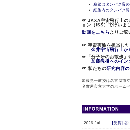
糖鎖はタンパク質の
細胞内のタンパク質
☞ JAXA宇宙飛行
ョン（ISS）で行いま
動画をこちら
よりご覧
☞ 宇宙実験を担当し
金井宇宙飛行士か
☞「分子研のお散歩
加藤教授へのイン
☞ 私たちの
研究内容の
加藤晃一教授は名古屋市立
名古屋市立大学のホーム
INFORMATION
2026 Jul
[受賞]