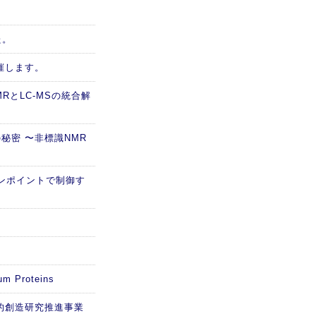
た。
催します。
RとLC-MSの統合解
秘密 〜非標識NMR
ピンポイントで制御す
m Proteins
的創造研究推進事業