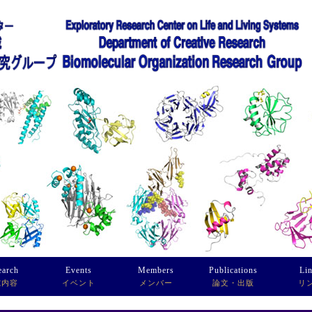
earch
Events
Members
Publications
Li
究内容
イベント
メンバー
論文・出版
リ