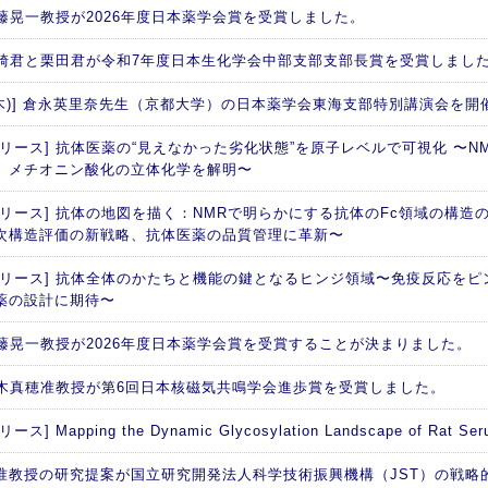
 加藤晃一教授が2026年度日本薬学会賞を受賞しました。
 西崎君と栗田君が令和7年度日本生化学会中部支部支部長賞を受賞しまし
日(木)] 倉永英里奈先生（京都大学）の日本薬学会東海支部特別講演会を開
リース] 抗体医薬の“見えなかった劣化状態”を原子レベルで可視化 〜NM
、メチオニン酸化の立体化学を解明〜
リリース] 抗体の地図を描く：NMRで明らかにする抗体のFc領域の構造の
次構造評価の新戦略、抗体医薬の品質管理に革新〜
リリース] 抗体全体のかたちと機能の鍵となるヒンジ領域〜免疫反応を
薬の設計に期待〜
 加藤晃一教授が2026年度日本薬学会賞を受賞することが決まりました。
 矢木真穂准教授が第6回日本核磁気共鳴学会進歩賞を受賞しました。
ス] Mapping the Dynamic Glycosylation Landscape of Rat Seru
准教授の研究提案が国立研究開発法人科学技術振興機構（JST）の戦略