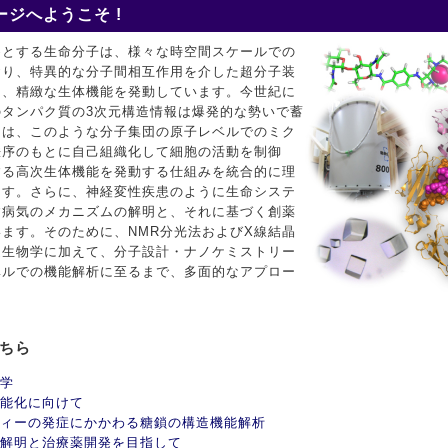
ジへようこそ !
めとする生命分子は、様々な時空間スケールでの
おり、特異的な分子間相互作用を介した超分子装
て、精緻な生体機能を発動しています。今世紀に
タンパク質の3次元構造情報は爆発的な勢いで蓄
ちは、このような分子集団の原子レベルでのミク
秩序のもとに自己組織化して細胞の活動を制御
する高次生体機能を発動する仕組みを統合的に理
ます。さらに、神経変性疾患のように生命システ
す病気のメカニズムの解明と、それに基づく創薬
ます。そのために、NMR分光法およびX線結晶
造生物学に加えて、分子設計・ナノケミストリー
ベルでの機能解析に至るまで、多面的なアプロー
こちら
学
能化に向けて
ィーの発症にかかわる糖鎖の構造機能解析
解明と治療薬開発を目指して