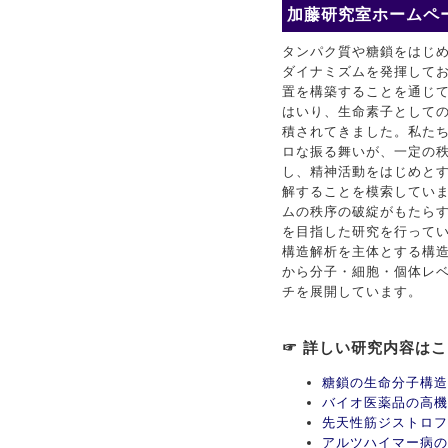
加藤研究室ホームペー
タンパク質や糖鎖をはじ
ダイナミズムを発揮して
置を構築することを通じ
はいり、生命素子としての
積されてきました。私た
ロな振る舞いが、一定の
し、精神活動をはじめと
解することを模索してい
ムの秩序の破綻がもたら
を目指した研究を行ってい
構造解析を主体とする構
から分子・細胞・個体レ
チを展開しています。
☞ 詳しい研究内容は
糖鎖の生命分子構造
バイオ医薬品の高機
先天性筋ジストロフ
アルツハイマー病の