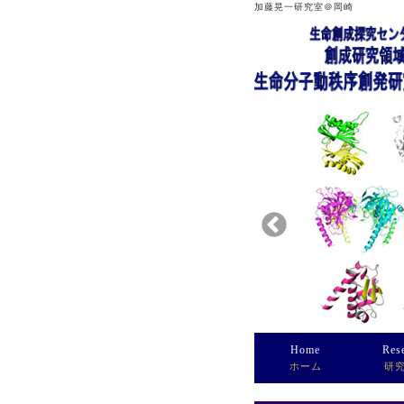
加藤晃一研究室＠岡崎
Home
Res
ホーム
研