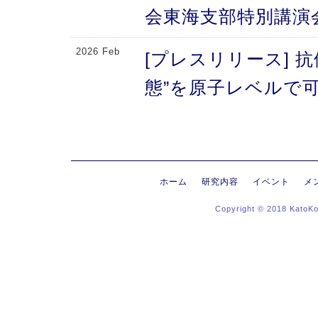
会東海支部特別講演
2026 Feb
[プレスリリース] 
態”を原子レベルで可
により、メチオニン
2026 Feb
[プレスリリース] 
にする抗体のFc領域
ホーム
研究内容
イベント
メ
Copyright © 2018 KatoK
る高次構造評価の新
新〜
2026 Jan
[プレスリリース]
ヒンジ領域〜免疫反