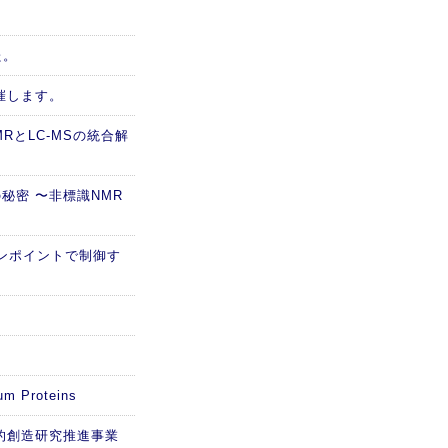
た。
催します。
RとLC-MSの統合解
秘密 〜非標識NMR
ピンポイントで制御す
m Proteins
的創造研究推進事業