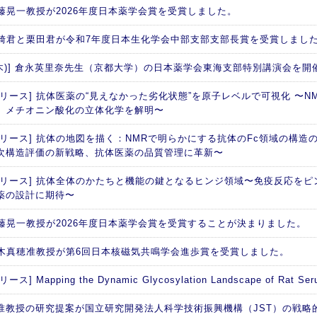
 加藤晃一教授が2026年度日本薬学会賞を受賞しました。
 西崎君と栗田君が令和7年度日本生化学会中部支部支部長賞を受賞しまし
日(木)] 倉永英里奈先生（京都大学）の日本薬学会東海支部特別講演会を開
リース] 抗体医薬の“見えなかった劣化状態”を原子レベルで可視化 〜NM
、メチオニン酸化の立体化学を解明〜
リリース] 抗体の地図を描く：NMRで明らかにする抗体のFc領域の構造の
次構造評価の新戦略、抗体医薬の品質管理に革新〜
リリース] 抗体全体のかたちと機能の鍵となるヒンジ領域〜免疫反応を
薬の設計に期待〜
 加藤晃一教授が2026年度日本薬学会賞を受賞することが決まりました。
 矢木真穂准教授が第6回日本核磁気共鳴学会進歩賞を受賞しました。
ス] Mapping the Dynamic Glycosylation Landscape of Rat Seru
准教授の研究提案が国立研究開発法人科学技術振興機構（JST）の戦略