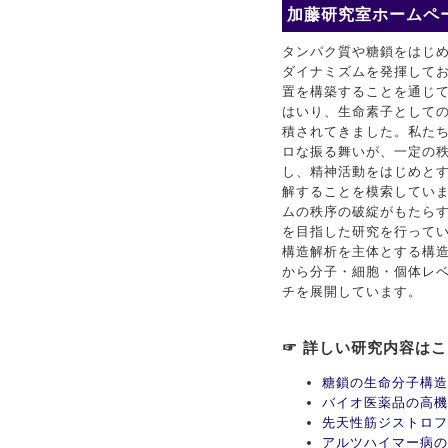
加藤研究室ホームペー
タンパク質や糖鎖をはじ
ダイナミズムを発揮して
置を構築することを通じ
はいり、生命素子としての
積されてきました。私た
ロな振る舞いが、一定の
し、精神活動をはじめと
解することを模索してい
ムの秩序の破綻がもたら
を目指した研究を行ってい
構造解析を主体とする構
から分子・細胞・個体レ
チを展開しています。
☞ 詳しい研究内容は
糖鎖の生命分子構造
バイオ医薬品の高機
先天性筋ジストロフ
アルツハイマー病の