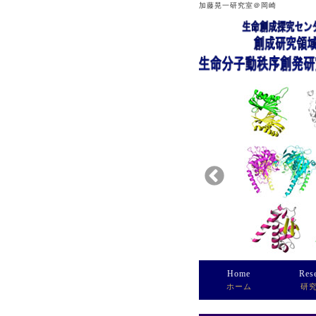
加藤晃一研究室＠岡崎
Home
Res
ホーム
研