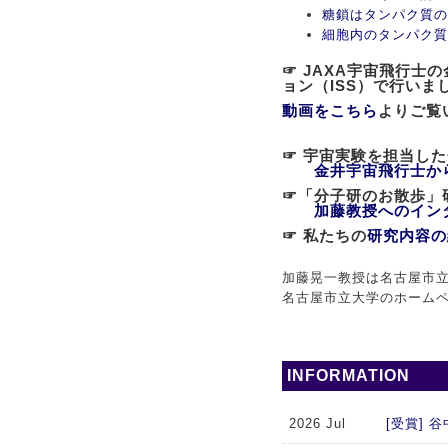
糖鎖はタンパク質の
細胞内のタンパク質
☞ JAXA宇宙飛行
ョン（ISS）で行いま
動画をこちら
よりご覧
☞ 宇宙実験を担当し
金井宇宙飛行士か
☞「分子研のお散歩
加藤教授へのイン
☞ 私たちの
研究内容の
加藤晃一教授は名古屋市立
名古屋市立大学のホーム
INFORMATION
2026 Jul
[受賞]