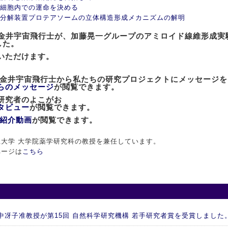
細胞内での運命を決める
分解装置プロテアソームの立体構造形成メカニズムの解明
士の金井宇宙飛行士が、加藤晃一グループのアミロイド線維形成
した。
いただけます。
た金井宇宙飛行士から私たちの研究プロジェクトにメッセージ
らのメッセージ
が閲覧できます。
」研究者のよこがお
タビュー
が閲覧できます。
紹介動画
が閲覧できます。
大学 大学院薬学研究科の教授を兼任しています。
ページは
こちら
 谷中冴子准教授が第15回 自然科学研究機構 若手研究者賞を受賞しました