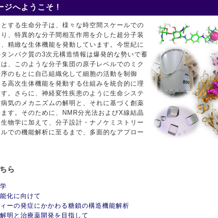
ジへようこそ !
めとする生命分子は、様々な時空間スケールでの
おり、特異的な分子間相互作用を介した超分子装
て、精緻な生体機能を発動しています。今世紀に
タンパク質の3次元構造情報は爆発的な勢いで蓄
ちは、このような分子集団の原子レベルでのミク
秩序のもとに自己組織化して細胞の活動を制御
する高次生体機能を発動する仕組みを統合的に理
ます。さらに、神経変性疾患のように生命システ
す病気のメカニズムの解明と、それに基づく創薬
ます。そのために、NMR分光法およびX線結晶
造生物学に加えて、分子設計・ナノケミストリー
ベルでの機能解析に至るまで、多面的なアプロー
こちら
学
能化に向けて
ィーの発症にかかわる糖鎖の構造機能解析
解明と治療薬開発を目指して