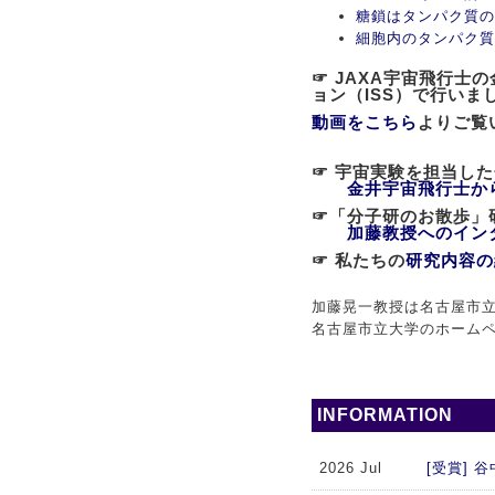
糖鎖はタンパク質の
細胞内のタンパク質
☞ JAXA宇宙飛行
ョン（ISS）で行いま
動画をこちら
よりご覧
☞ 宇宙実験を担当し
金井宇宙飛行士か
☞「分子研のお散歩
加藤教授へのイン
☞ 私たちの
研究内容の
加藤晃一教授は名古屋市立
名古屋市立大学のホーム
INFORMATION
2026 Jul
[受賞]