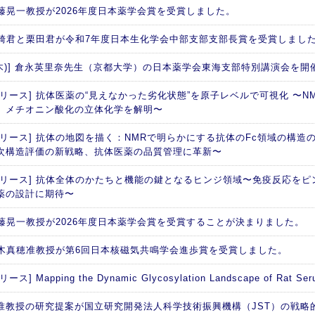
 加藤晃一教授が2026年度日本薬学会賞を受賞しました。
 西崎君と栗田君が令和7年度日本生化学会中部支部支部長賞を受賞しまし
日(木)] 倉永英里奈先生（京都大学）の日本薬学会東海支部特別講演会を開
リース] 抗体医薬の“見えなかった劣化状態”を原子レベルで可視化 〜NM
、メチオニン酸化の立体化学を解明〜
リリース] 抗体の地図を描く：NMRで明らかにする抗体のFc領域の構造の
次構造評価の新戦略、抗体医薬の品質管理に革新〜
リリース] 抗体全体のかたちと機能の鍵となるヒンジ領域〜免疫反応を
薬の設計に期待〜
 加藤晃一教授が2026年度日本薬学会賞を受賞することが決まりました。
 矢木真穂准教授が第6回日本核磁気共鳴学会進歩賞を受賞しました。
ス] Mapping the Dynamic Glycosylation Landscape of Rat Seru
准教授の研究提案が国立研究開発法人科学技術振興機構（JST）の戦略