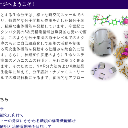
ジへようこそ !
めとする生命分子は、様々な時空間スケールでの
おり、特異的な分子間相互作用を介した超分子装
て、精緻な生体機能を発動しています。今世紀に
タンパク質の3次元構造情報は爆発的な勢いで蓄
ちは、このような分子集団の原子レベルでのミク
秩序のもとに自己組織化して細胞の活動を制御
する高次生体機能を発動する仕組みを統合的に理
ます。さらに、神経変性疾患のように生命システ
す病気のメカニズムの解明と、それに基づく創薬
ます。そのために、NMR分光法およびX線結晶
造生物学に加えて、分子設計・ナノケミストリー
ベルでの機能解析に至るまで、多面的なアプロー
こちら
学
能化に向けて
ィーの発症にかかわる糖鎖の構造機能解析
解明と治療薬開発を目指して