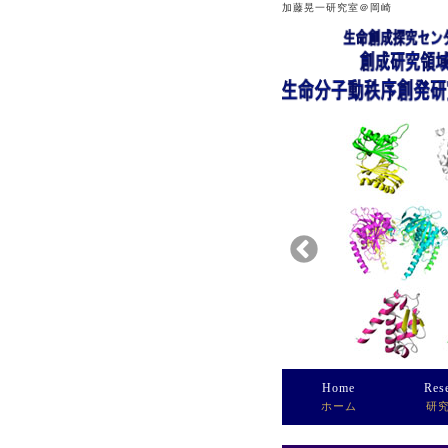
加藤晃一研究室＠岡崎
Home
Res
ホーム
研