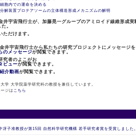
細胞内での運命を決める
分解装置プロテアソームの立体構造形成メカニズムの解明
士の金井宇宙飛行士が、加藤晃一グループのアミロイド線維形成
した。
いただけます。
た金井宇宙飛行士から私たちの研究プロジェクトにメッセージ
らのメッセージ
が閲覧できます。
」研究者のよこがお
タビュー
が閲覧できます。
紹介動画
が閲覧できます。
大学 大学院薬学研究科の教授を兼任しています。
ページは
こちら
 谷中冴子准教授が第15回 自然科学研究機構 若手研究者賞を受賞しました