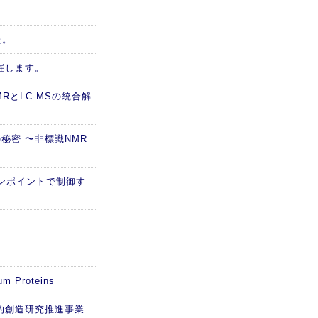
た。
催します。
RとLC-MSの統合解
秘密 〜非標識NMR
ピンポイントで制御す
m Proteins
的創造研究推進事業