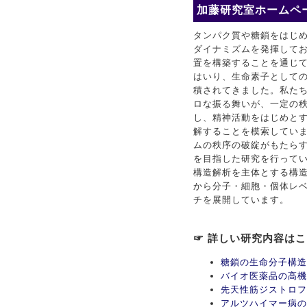
加藤研究室ホームペー
タンパク質や糖鎖をはじ
ダイナミズムを発揮して
置を構築することを通じ
はいり、生命素子としての
積されてきました。私た
ロな振る舞いが、一定の
し、精神活動をはじめと
解することを模索してい
ムの秩序の破綻がもたら
を目指した研究を行ってい
構造解析を主体とする構
から分子・細胞・個体レ
チを展開しています。
☞ 詳しい研究内容は
糖鎖の生命分子構造
バイオ医薬品の高機
先天性筋ジストロフ
アルツハイマー病の