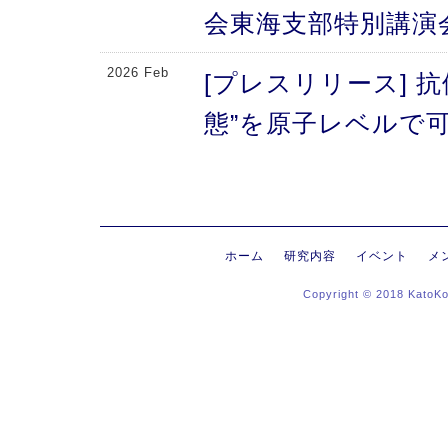
会東海支部特別講演
2026 Feb
[プレスリリース] 
態”を原子レベルで可
により、メチオニン
2026 Feb
[プレスリリース] 
にする抗体のFc領域
ホーム
研究内容
イベント
メ
Copyright © 2018 KatoK
る高次構造評価の新
新〜
2026 Jan
[プレスリリース]
ヒンジ領域〜免疫反