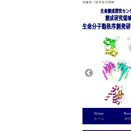
加藤晃一研究室＠岡崎
Home
Res
ホーム
研