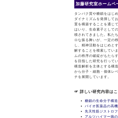
加藤研究室ホームペー
タンパク質や糖鎖をはじ
ダイナミズムを発揮して
置を構築することを通じ
はいり、生命素子としての
積されてきました。私た
ロな振る舞いが、一定の
し、精神活動をはじめと
解することを模索してい
ムの秩序の破綻がもたら
を目指した研究を行ってい
構造解析を主体とする構
から分子・細胞・個体レ
チを展開しています。
☞ 詳しい研究内容は
糖鎖の生命分子構造
バイオ医薬品の高機
先天性筋ジストロフ
アルツハイマー病の