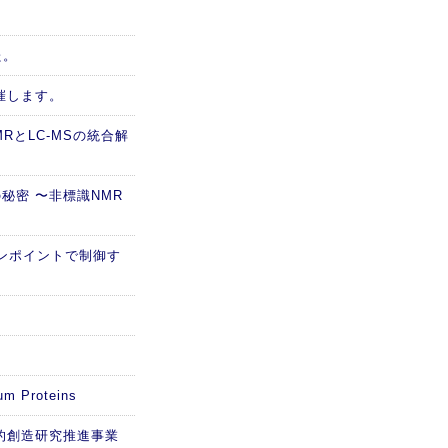
た。
催します。
RとLC-MSの統合解
秘密 〜非標識NMR
ピンポイントで制御す
m Proteins
的創造研究推進事業