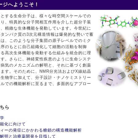
ジへようこそ !
めとする生命分子は、様々な時空間スケールでの
おり、特異的な分子間相互作用を介した超分子装
て、精緻な生体機能を発動しています。今世紀に
タンパク質の3次元構造情報は爆発的な勢いで蓄
ちは、このような分子集団の原子レベルでのミク
秩序のもとに自己組織化して細胞の活動を制御
する高次生体機能を発動する仕組みを統合的に理
ます。さらに、神経変性疾患のように生命システ
す病気のメカニズムの解明と、それに基づく創薬
ます。そのために、NMR分光法およびX線結晶
造生物学に加えて、分子設計・ナノケミストリー
ベルでの機能解析に至るまで、多面的なアプロー
こちら
学
能化に向けて
ィーの発症にかかわる糖鎖の構造機能解析
解明と治療薬開発を目指して