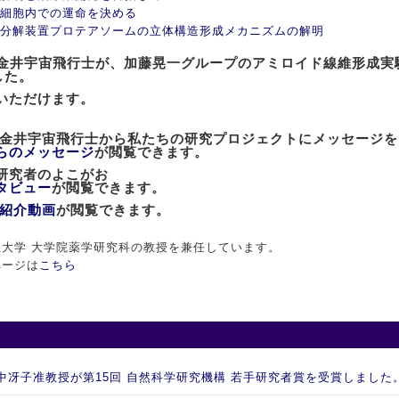
細胞内での運命を決める
分解装置プロテアソームの立体構造形成メカニズムの解明
士の金井宇宙飛行士が、加藤晃一グループのアミロイド線維形成
した。
いただけます。
た金井宇宙飛行士から私たちの研究プロジェクトにメッセージ
らのメッセージ
が閲覧できます。
」研究者のよこがお
タビュー
が閲覧できます。
紹介動画
が閲覧できます。
大学 大学院薬学研究科の教授を兼任しています。
ページは
こちら
 谷中冴子准教授が第15回 自然科学研究機構 若手研究者賞を受賞しました