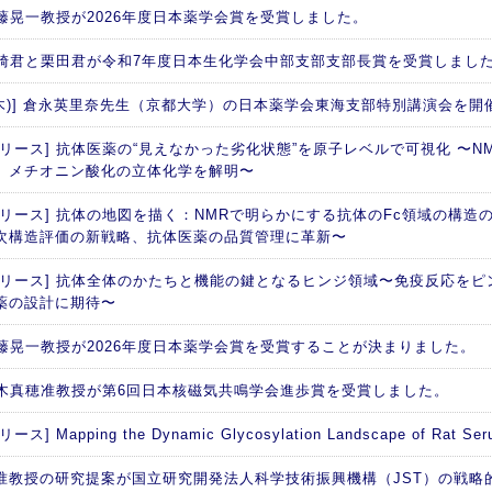
 加藤晃一教授が2026年度日本薬学会賞を受賞しました。
 西崎君と栗田君が令和7年度日本生化学会中部支部支部長賞を受賞しまし
日(木)] 倉永英里奈先生（京都大学）の日本薬学会東海支部特別講演会を開
リース] 抗体医薬の“見えなかった劣化状態”を原子レベルで可視化 〜NM
、メチオニン酸化の立体化学を解明〜
リリース] 抗体の地図を描く：NMRで明らかにする抗体のFc領域の構造の
次構造評価の新戦略、抗体医薬の品質管理に革新〜
リリース] 抗体全体のかたちと機能の鍵となるヒンジ領域〜免疫反応を
薬の設計に期待〜
 加藤晃一教授が2026年度日本薬学会賞を受賞することが決まりました。
 矢木真穂准教授が第6回日本核磁気共鳴学会進歩賞を受賞しました。
ス] Mapping the Dynamic Glycosylation Landscape of Rat Seru
准教授の研究提案が国立研究開発法人科学技術振興機構（JST）の戦略