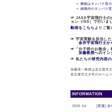
糖鎖はタンパク質の
細胞内のタンパク質
☞ JAXA宇宙飛行
ョン（ISS）で行いま
動画をこちら
よりご覧
☞ 宇宙実験を担当し
金井宇宙飛行士か
☞「分子研のお散歩
加藤教授へのイン
☞ 私たちの
研究内容の
加藤晃一教授は名古屋市立
名古屋市立大学のホーム
INFORMATION
2026 Jul
[受賞]