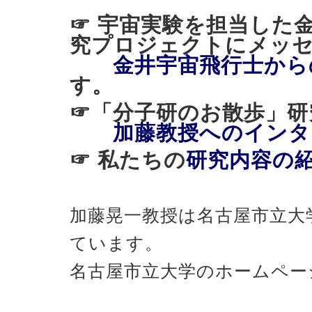
☞ 宇宙実験を担当した
究プロジェクトにメッ
金井宇宙飛行士から
す。
☞「分子研のお散歩
加藤教授へのインタ
☞ 私たちの
研究内容の
加藤晃一教授は名古屋市立大
ています。
名古屋市立大学のホームペー