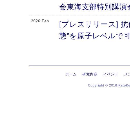
会東海支部特別講演
2026 Feb
[プレスリリース] 
態”を原子レベルで可
により、メチオニン
2026 Feb
[プレスリリース] 
にする抗体のFc領域
ホーム
研究内容
イベント
メ
Copyright © 2018 KatoK
る高次構造評価の新
新〜
2026 Jan
[プレスリリース]
ヒンジ領域〜免疫反