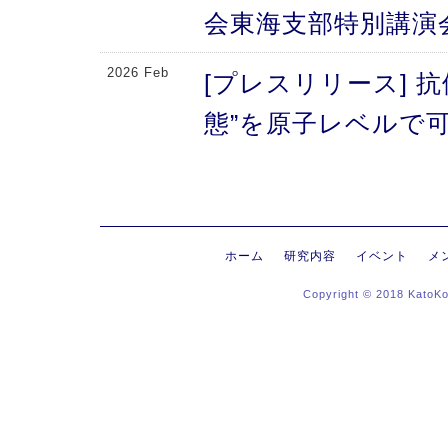
会東海支部特別講演
2026 Feb
[プレスリリース] 
態”を原子レベルで可
により、メチオニン
2026 Feb
[プレスリリース] 
にする抗体のFc領域
ホーム
研究内容
イベント
メ
Copyright © 2018 KatoK
る高次構造評価の新
新〜
2026 Jan
[プレスリリース]
ヒンジ領域〜免疫反