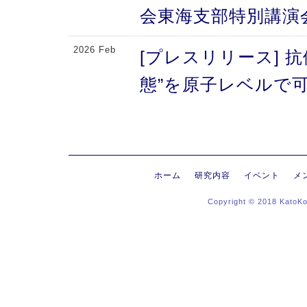
会東海支部特別講演
2026 Feb
[プレスリリース] 
態”を原子レベルで可
により、メチオニン
2026 Feb
[プレスリリース] 
にする抗体のFc領域
ホーム
研究内容
イベント
メ
Copyright © 2018 KatoK
る高次構造評価の新
新〜
2026 Jan
[プレスリリース]
ヒンジ領域〜免疫反