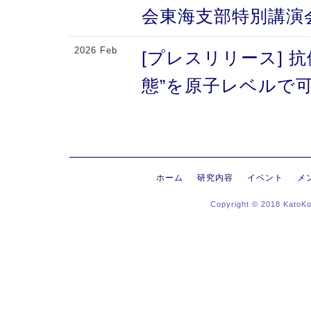
会東海支部特別講演
2026 Feb
[プレスリリース] 
態”を原子レベルで可
により、メチオニン
2026 Feb
[プレスリリース] 
にする抗体のFc領域
ホーム
研究内容
イベント
メ
Copyright © 2018 KatoK
る高次構造評価の新
新〜
2026 Jan
[プレスリリース]
ヒンジ領域〜免疫反