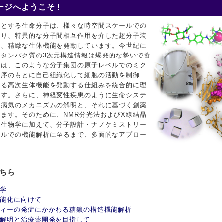
ジへようこそ !
めとする生命分子は、様々な時空間スケールでの
おり、特異的な分子間相互作用を介した超分子装
て、精緻な生体機能を発動しています。今世紀に
タンパク質の3次元構造情報は爆発的な勢いで蓄
ちは、このような分子集団の原子レベルでのミク
秩序のもとに自己組織化して細胞の活動を制御
する高次生体機能を発動する仕組みを統合的に理
ます。さらに、神経変性疾患のように生命システ
す病気のメカニズムの解明と、それに基づく創薬
ます。そのために、NMR分光法およびX線結晶
造生物学に加えて、分子設計・ナノケミストリー
ベルでの機能解析に至るまで、多面的なアプロー
こちら
学
能化に向けて
ィーの発症にかかわる糖鎖の構造機能解析
解明と治療薬開発を目指して