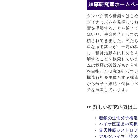
加藤研究室ホームペー
タンパク質や糖鎖をはじ
ダイナミズムを発揮して
置を構築することを通じ
はいり、生命素子としての
積されてきました。私た
ロな振る舞いが、一定の
し、精神活動をはじめと
解することを模索してい
ムの秩序の破綻がもたら
を目指した研究を行ってい
構造解析を主体とする構
から分子・細胞・個体レ
チを展開しています。
☞ 詳しい研究内容は
糖鎖の生命分子構造
バイオ医薬品の高機
先天性筋ジストロフ
アルツハイマー病の