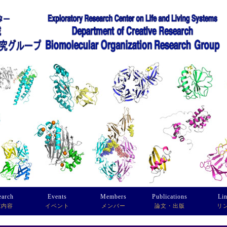
earch
Events
Members
Publications
Li
究内容
イベント
メンバー
論文・出版
リ