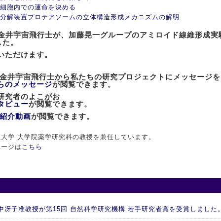
細胞内での運命を決める
分解装置プロテアソームの立体構造形成メカニズムの解明
士の金井宇宙飛行士が、加藤晃一グループのアミロイド線維形成
した。
いただけます。
た金井宇宙飛行士から私たちの研究プロジェクトにメッセージ
らのメッセージ
が閲覧できます。
」研究者のよこがお
タビュー
が閲覧できます。
紹介動画
が閲覧できます。
大学 大学院薬学研究科の教授を兼任しています。
ページは
こちら
 谷中冴子准教授が第15回 自然科学研究機構 若手研究者賞を受賞しました