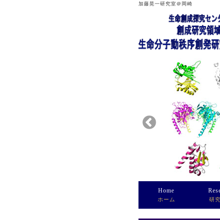
加藤晃一研究室＠岡崎
Home
Res
ホーム
研