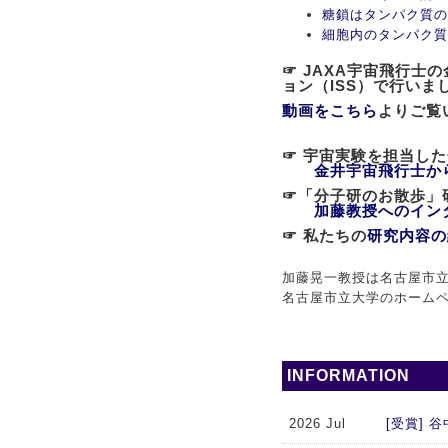
糖鎖はタンパク質の
細胞内のタンパク質
☞ JAXA宇宙飛行
ョン（ISS）で行いま
動画をこちら
よりご覧
☞ 宇宙実験を担当し
金井宇宙飛行士か
☞「分子研のお散歩
加藤教授へのイン
☞ 私たちの
研究内容の
加藤晃一教授は名古屋市立
名古屋市立大学のホーム
INFORMATION
2026 Jul
[受賞]