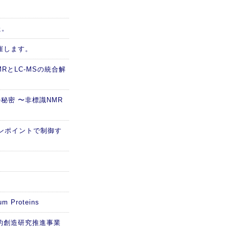
た。
催します。
RとLC-MSの統合解
秘密 〜非標識NMR
ピンポイントで制御す
m Proteins
的創造研究推進事業