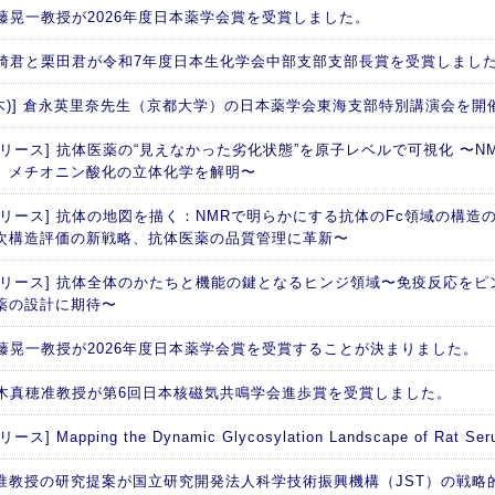
 加藤晃一教授が2026年度日本薬学会賞を受賞しました。
 西崎君と栗田君が令和7年度日本生化学会中部支部支部長賞を受賞しまし
日(木)] 倉永英里奈先生（京都大学）の日本薬学会東海支部特別講演会を開
リース] 抗体医薬の“見えなかった劣化状態”を原子レベルで可視化 〜NM
、メチオニン酸化の立体化学を解明〜
リリース] 抗体の地図を描く：NMRで明らかにする抗体のFc領域の構造の
次構造評価の新戦略、抗体医薬の品質管理に革新〜
リリース] 抗体全体のかたちと機能の鍵となるヒンジ領域〜免疫反応を
薬の設計に期待〜
 加藤晃一教授が2026年度日本薬学会賞を受賞することが決まりました。
 矢木真穂准教授が第6回日本核磁気共鳴学会進歩賞を受賞しました。
ス] Mapping the Dynamic Glycosylation Landscape of Rat Seru
准教授の研究提案が国立研究開発法人科学技術振興機構（JST）の戦略