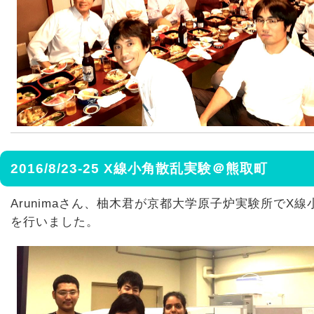
2016/8/23-25 X線小角散乱実験＠熊取町
Arunimaさん、柚木君が京都大学原子炉実験所でX
を行いました。