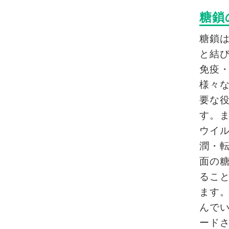
糖鎖
糖鎖
と結
免疫
様々
要な
す。
ウイ
潤・
面の
るこ
ます
んで
ード