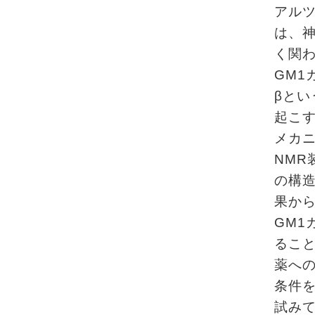
アル
は、
く関
GM
βとい
起こ
メカ
NMR
の構
果か
GM
るこ
薬へ
条件
試み