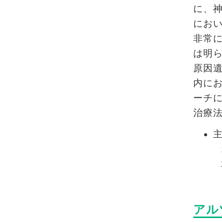
に、
にお
非常
は明
原因遺
内にお
ーチ
治療
アル