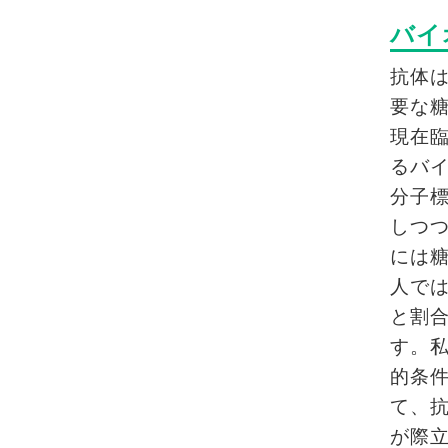
バイ
抗体
要な
現在
るバ
分子
しつつ
には
人で
と割
す。
的条
て、
が際