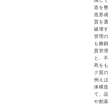
識し
造を
造形
質を
破壊
管理
も糖
質管
と、
死を
ク質
例え
体構
て、
や創