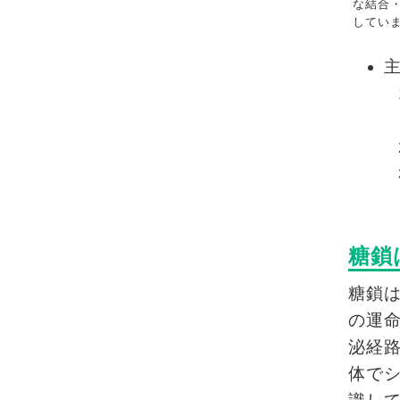
な結合
してい
糖鎖
糖鎖
の運
泌経
体で