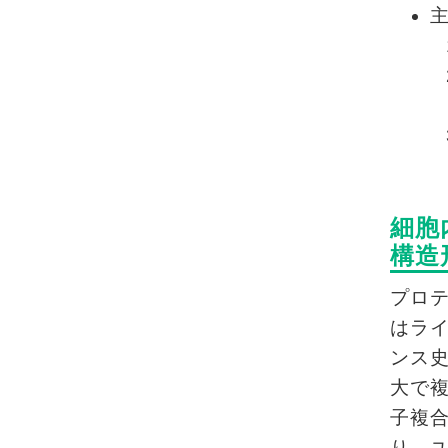
細胞
構造
プロ
はラ
ンス
大で
子複
り、