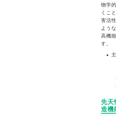
物学
くこ
害活
よう
高機
す。
先天
造機