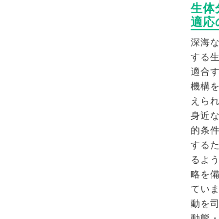
生体
適応
深海
する
適合
機構
えら
身近
的条
する
るよ
略を
てい
動を
動態