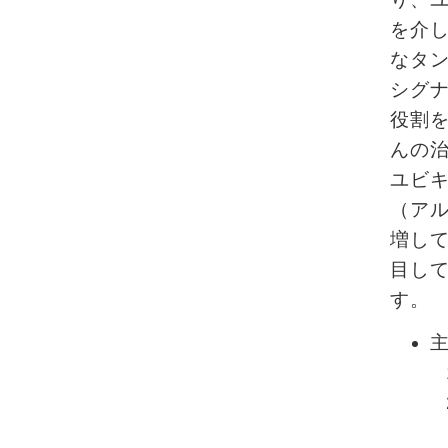
を介
なタ
シグナ
役割
んの
ユビ
（ア
増し
目し
す。