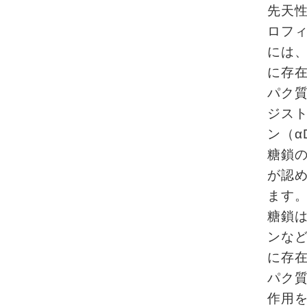
先天
ロフ
には
に存
パク質
ジス
ン（α
糖鎖
が認
ます。
糖鎖
ンな
に存
パク
作用