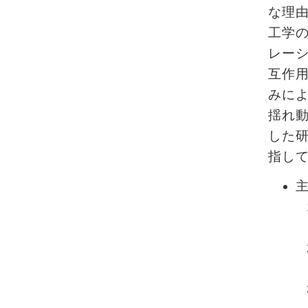
な理
工学
レー
互作
みに
揺れ
した
指し