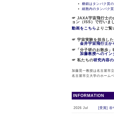
糖鎖はタンパク質の
細胞内のタンパク質
☞ JAXA宇宙飛行
ョン（ISS）で行いま
動画をこちら
よりご覧
☞ 宇宙実験を担当し
金井宇宙飛行士か
☞「分子研のお散歩
加藤教授へのイン
☞ 私たちの
研究内容の
加藤晃一教授は名古屋市立
名古屋市立大学のホーム
INFORMATION
2026 Jul
[受賞]