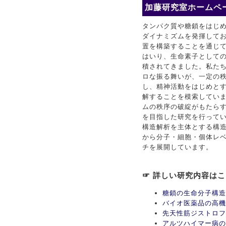
加藤研究室ホームペー
タンパク質や糖鎖をはじ
ダイナミズムを発揮して
置を構築することを通じ
はいり、生命素子としての
積されてきました。私た
ロな振る舞いが、一定の
し、精神活動をはじめと
解することを模索してい
ムの秩序の破綻がもたら
を目指した研究を行ってい
構造解析を主体とする構
から分子・細胞・個体レ
チを展開しています。
☞ 詳しい研究内容は
糖鎖の生命分子構造
バイオ医薬品の高機
先天性筋ジストロフ
アルツハイマー病の