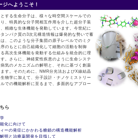
ジへようこそ !
めとする生命分子は、様々な時空間スケールでの
おり、特異的な分子間相互作用を介した超分子装
て、精緻な生体機能を発動しています。今世紀に
タンパク質の3次元構造情報は爆発的な勢いで蓄
ちは、このような分子集団の原子レベルでのミク
秩序のもとに自己組織化して細胞の活動を制御
する高次生体機能を発動する仕組みを統合的に理
ます。さらに、神経変性疾患のように生命システ
す病気のメカニズムの解明と、それに基づく創薬
ます。そのために、NMR分光法およびX線結晶
造生物学に加えて、分子設計・ナノケミストリー
ベルでの機能解析に至るまで、多面的なアプロー
こちら
学
能化に向けて
ィーの発症にかかわる糖鎖の構造機能解析
解明と治療薬開発を目指して