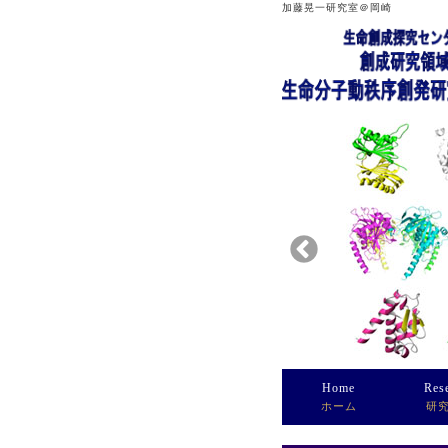
加藤晃一研究室＠岡崎
Home
Res
ホーム
研