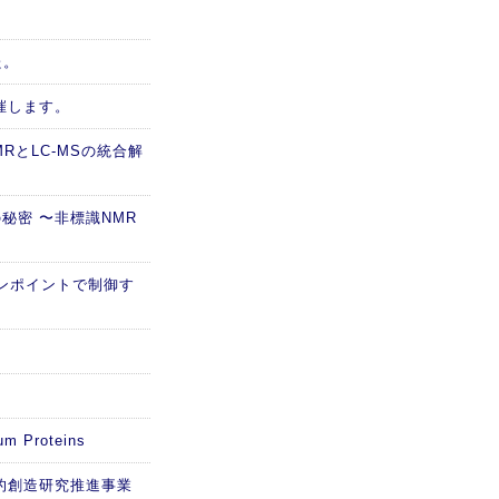
た。
催します。
RとLC-MSの統合解
秘密 〜非標識NMR
ピンポイントで制御す
m Proteins
的創造研究推進事業