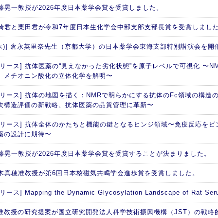
 加藤晃一教授が2026年度日本薬学会賞を受賞しました。
 西崎君と栗田君が令和7年度日本生化学会中部支部支部長賞を受賞しまし
日(木)] 倉永英里奈先生（京都大学）の日本薬学会東海支部特別講演会を開
リース] 抗体医薬の“見えなかった劣化状態”を原子レベルで可視化 〜NM
、メチオニン酸化の立体化学を解明〜
リリース] 抗体の地図を描く：NMRで明らかにする抗体のFc領域の構造の
次構造評価の新戦略、抗体医薬の品質管理に革新〜
リリース] 抗体全体のかたちと機能の鍵となるヒンジ領域〜免疫反応を
薬の設計に期待〜
 加藤晃一教授が2026年度日本薬学会賞を受賞することが決まりました。
 矢木真穂准教授が第6回日本核磁気共鳴学会進歩賞を受賞しました。
ス] Mapping the Dynamic Glycosylation Landscape of Rat Seru
准教授の研究提案が国立研究開発法人科学技術振興機構（JST）の戦略