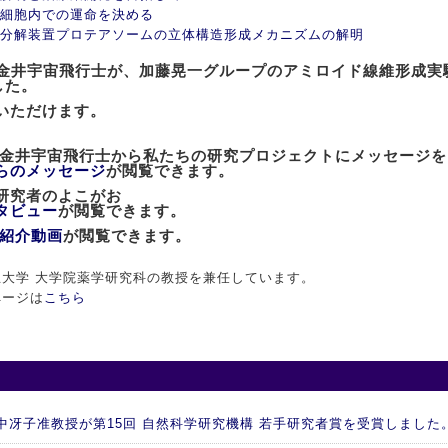
細胞内での運命を決める
分解装置プロテアソームの立体構造形成メカニズムの解明
士の金井宇宙飛行士が、加藤晃一グループのアミロイド線維形成
した。
いただけます。
た金井宇宙飛行士から私たちの研究プロジェクトにメッセージ
らのメッセージ
が閲覧できます。
」研究者のよこがお
タビュー
が閲覧できます。
紹介動画
が閲覧できます。
大学 大学院薬学研究科の教授を兼任しています。
ページは
こちら
 谷中冴子准教授が第15回 自然科学研究機構 若手研究者賞を受賞しました