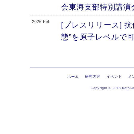
会東海支部特別講演
2026 Feb
[プレスリリース] 
態”を原子レベルで可
により、メチオニン
2026 Feb
[プレスリリース] 
にする抗体のFc領域
ホーム
研究内容
イベント
メ
Copyright © 2018 KatoK
る高次構造評価の新
新〜
2026 Jan
[プレスリリース]
ヒンジ領域〜免疫反