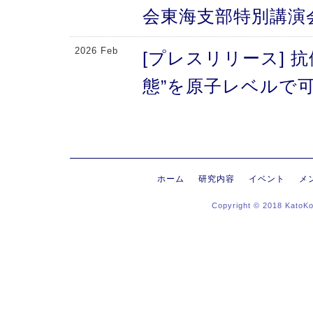
会東海支部特別講演
2026 Feb
[プレスリリース] 
態”を原子レベルで可
により、メチオニン
2026 Feb
[プレスリリース] 
にする抗体のFc領域
ホーム
研究内容
イベント
メ
Copyright © 2018 KatoK
る高次構造評価の新
新〜
2026 Jan
[プレスリリース]
ヒンジ領域〜免疫反