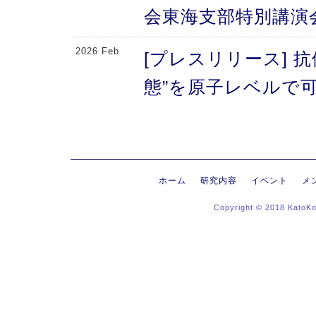
会東海支部特別講演
2026 Feb
[プレスリリース] 
態”を原子レベルで可
により、メチオニン
2026 Feb
[プレスリリース] 
にする抗体のFc領域
ホーム
研究内容
イベント
メ
Copyright © 2018 KatoK
る高次構造評価の新
新〜
2026 Jan
[プレスリリース]
ヒンジ領域〜免疫反