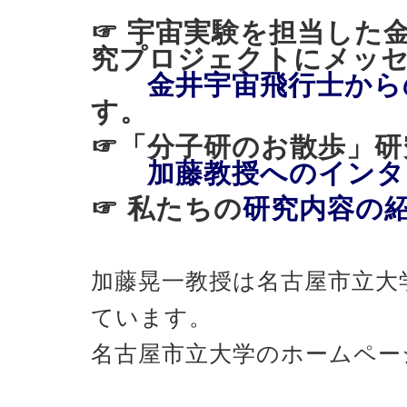
☞ 宇宙実験を担当した
究プロジェクトにメッ
金井宇宙飛行士から
す。
☞「分子研のお散歩
加藤教授へのインタ
☞ 私たちの
研究内容の
加藤晃一教授は名古屋市立大
ています。
名古屋市立大学のホームペー