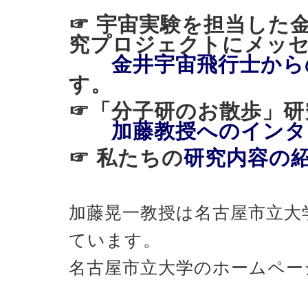
☞ 宇宙実験を担当した
究プロジェクトにメッ
金井宇宙飛行士から
す。
☞「分子研のお散歩
加藤教授へのインタ
☞ 私たちの
研究内容の
加藤晃一教授は名古屋市立大
ています。
名古屋市立大学のホームペー