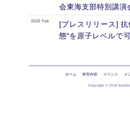
会東海支部特別講演
2026 Feb
[プレスリリース] 
態”を原子レベルで可
により、メチオニン
2026 Feb
[プレスリリース] 
にする抗体のFc領域
ホーム
研究内容
イベント
メ
Copyright © 2018 KatoK
る高次構造評価の新
新〜
2026 Jan
[プレスリリース]
ヒンジ領域〜免疫反