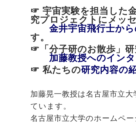
☞ 宇宙実験を担当した
究プロジェクトにメッ
金井宇宙飛行士から
す。
☞「分子研のお散歩
加藤教授へのインタ
☞ 私たちの
研究内容の
加藤晃一教授は名古屋市立大
ています。
名古屋市立大学のホームペー