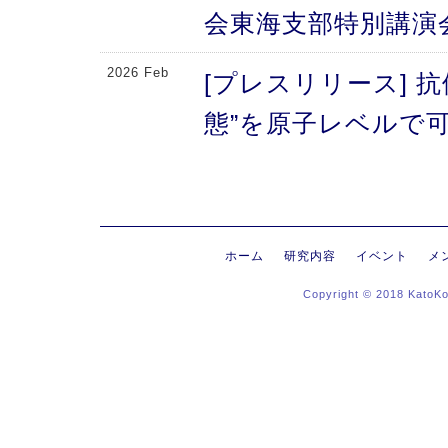
会東海支部特別講演
2026 Feb
[プレスリリース] 
態”を原子レベルで可
により、メチオニン
2026 Feb
[プレスリリース] 
にする抗体のFc領域
ホーム
研究内容
イベント
メ
Copyright © 2018 KatoK
る高次構造評価の新
新〜
2026 Jan
[プレスリリース]
ヒンジ領域〜免疫反