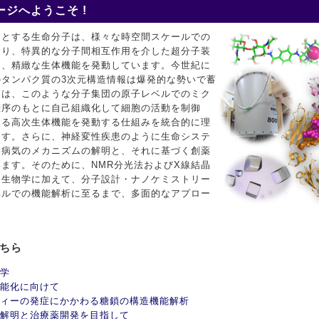
ジへようこそ !
めとする生命分子は、様々な時空間スケールでの
おり、特異的な分子間相互作用を介した超分子装
て、精緻な生体機能を発動しています。今世紀に
タンパク質の3次元構造情報は爆発的な勢いで蓄
ちは、このような分子集団の原子レベルでのミク
秩序のもとに自己組織化して細胞の活動を制御
する高次生体機能を発動する仕組みを統合的に理
ます。さらに、神経変性疾患のように生命システ
す病気のメカニズムの解明と、それに基づく創薬
ます。そのために、NMR分光法およびX線結晶
造生物学に加えて、分子設計・ナノケミストリー
ベルでの機能解析に至るまで、多面的なアプロー
こちら
学
能化に向けて
ィーの発症にかかわる糖鎖の構造機能解析
解明と治療薬開発を目指して