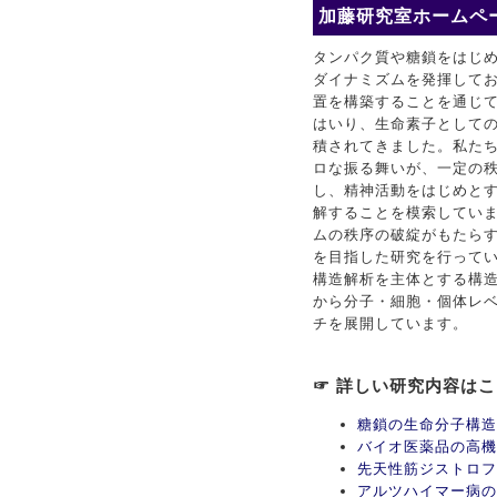
加藤研究室ホームペー
タンパク質や糖鎖をはじ
ダイナミズムを発揮して
置を構築することを通じ
はいり、生命素子としての
積されてきました。私た
ロな振る舞いが、一定の
し、精神活動をはじめと
解することを模索してい
ムの秩序の破綻がもたら
を目指した研究を行ってい
構造解析を主体とする構
から分子・細胞・個体レ
チを展開しています。
☞ 詳しい研究内容は
糖鎖の生命分子構造
バイオ医薬品の高機
先天性筋ジストロフ
アルツハイマー病の