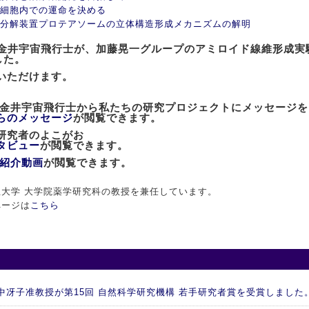
細胞内での運命を決める
分解装置プロテアソームの立体構造形成メカニズムの解明
士の金井宇宙飛行士が、加藤晃一グループのアミロイド線維形成
した。
いただけます。
た金井宇宙飛行士から私たちの研究プロジェクトにメッセージ
らのメッセージ
が閲覧できます。
」研究者のよこがお
タビュー
が閲覧できます。
紹介動画
が閲覧できます。
大学 大学院薬学研究科の教授を兼任しています。
ページは
こちら
 谷中冴子准教授が第15回 自然科学研究機構 若手研究者賞を受賞しました