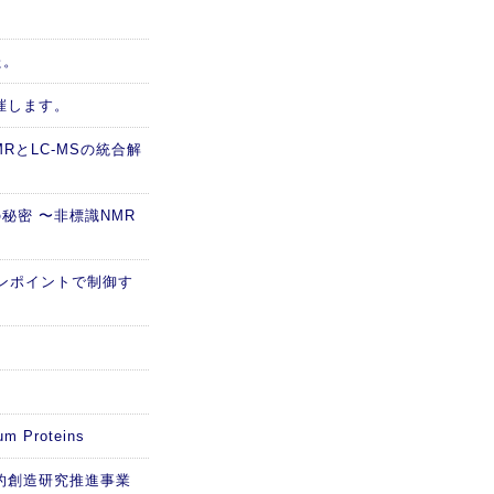
た。
催します。
RとLC-MSの統合解
秘密 〜非標識NMR
ピンポイントで制御す
m Proteins
的創造研究推進事業