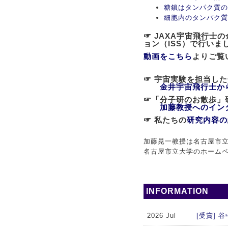
糖鎖はタンパク質の
細胞内のタンパク質
☞ JAXA宇宙飛行
ョン（ISS）で行いま
動画をこちら
よりご覧
☞ 宇宙実験を担当し
金井宇宙飛行士か
☞「分子研のお散歩
加藤教授へのイン
☞ 私たちの
研究内容の
加藤晃一教授は名古屋市立
名古屋市立大学のホーム
INFORMATION
2026 Jul
[受賞]