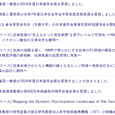
 加藤晃一教授が2026年度日本薬学会賞を受賞しました。
 西崎君と栗田君が令和7年度日本生化学会中部支部支部長賞を受賞しまし
日(木)] 倉永英里奈先生（京都大学）の日本薬学会東海支部特別講演会を開
リース] 抗体医薬の“見えなかった劣化状態”を原子レベルで可視化 〜NM
、メチオニン酸化の立体化学を解明〜
リリース] 抗体の地図を描く：NMRで明らかにする抗体のFc領域の構造の
次構造評価の新戦略、抗体医薬の品質管理に革新〜
リリース] 抗体全体のかたちと機能の鍵となるヒンジ領域〜免疫反応を
薬の設計に期待〜
 加藤晃一教授が2026年度日本薬学会賞を受賞することが決まりました。
 矢木真穂准教授が第6回日本核磁気共鳴学会進歩賞を受賞しました。
ス] Mapping the Dynamic Glycosylation Landscape of Rat Seru
准教授の研究提案が国立研究開発法人科学技術振興機構（JST）の戦略