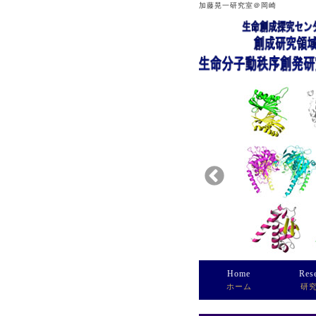
加藤晃一研究室＠岡崎
Home
Res
ホーム
研