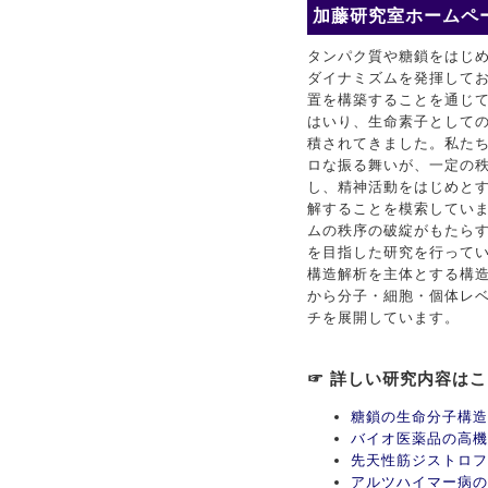
加藤研究室ホームペー
タンパク質や糖鎖をはじ
ダイナミズムを発揮して
置を構築することを通じ
はいり、生命素子としての
積されてきました。私た
ロな振る舞いが、一定の
し、精神活動をはじめと
解することを模索してい
ムの秩序の破綻がもたら
を目指した研究を行ってい
構造解析を主体とする構
から分子・細胞・個体レ
チを展開しています。
☞ 詳しい研究内容は
糖鎖の生命分子構造
バイオ医薬品の高機
先天性筋ジストロフ
アルツハイマー病の