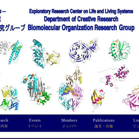
earch
Events
Members
Publications
Li
究内容
イベント
メンバー
論文・出版
リ