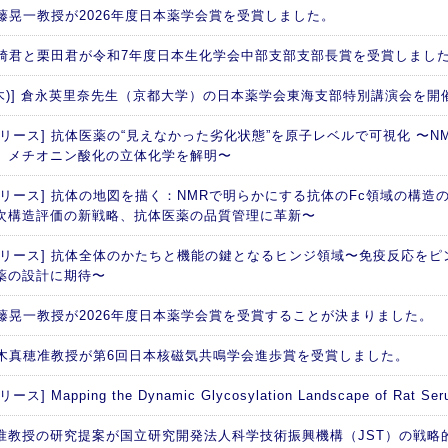
 加藤晃一教授が2026年度日本薬学会賞を受賞しました。
 西崎君と栗田君が令和7年度日本生化学会中部支部支部長賞を受賞しまし
日(木)] 倉永英里奈先生（京都大学）の日本薬学会東海支部特別講演会を開
リース] 抗体医薬の“見えなかった劣化状態”を原子レベルで可視化 〜NM
、メチオニン酸化の立体化学を解明〜
リリース] 抗体の地図を描く：NMRで明らかにする抗体のFc領域の構造の
次構造評価の新戦略、抗体医薬の品質管理に革新〜
リリース] 抗体全体のかたちと機能の鍵となるヒンジ領域〜免疫反応を
薬の設計に期待〜
 加藤晃一教授が2026年度日本薬学会賞を受賞することが決まりました。
 矢木真穂准教授が第6回日本核磁気共鳴学会進歩賞を受賞しました。
ス] Mapping the Dynamic Glycosylation Landscape of Rat Seru
准教授の研究提案が国立研究開発法人科学技術振興機構（JST）の戦略