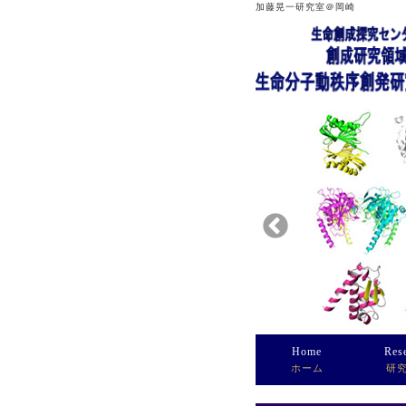
加藤晃一研究室＠岡崎
Home
Res
ホーム
研