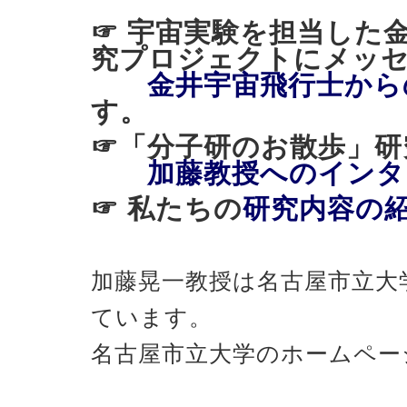
☞ 宇宙実験を担当した
究プロジェクトにメッ
金井宇宙飛行士から
す。
☞「分子研のお散歩
加藤教授へのインタ
☞ 私たちの
研究内容の
加藤晃一教授は名古屋市立大
ています。
名古屋市立大学のホームペー