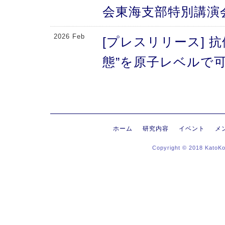
会東海支部特別講演
2026 Feb
[プレスリリース] 
態”を原子レベルで可
により、メチオニン
2026 Feb
[プレスリリース] 
にする抗体のFc領域
ホーム
研究内容
イベント
メ
Copyright © 2018 KatoK
る高次構造評価の新
新〜
2026 Jan
[プレスリリース]
ヒンジ領域〜免疫反