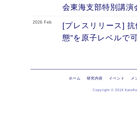
会東海支部特別講演
2026 Feb
[プレスリリース] 
態”を原子レベルで可
により、メチオニン
2026 Feb
[プレスリリース] 
にする抗体のFc領域
ホーム
研究内容
イベント
メ
Copyright © 2018 KatoK
る高次構造評価の新
新〜
2026 Jan
[プレスリリース]
ヒンジ領域〜免疫反