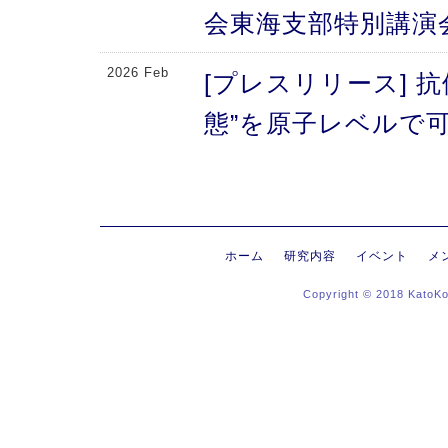
会東海支部特別講演
2026 Feb
[プレスリリース] 
態”を原子レベルで可
により、メチオニン
2026 Feb
[プレスリリース] 
にする抗体のFc領域
ホーム
研究内容
イベント
メ
Copyright © 2018 KatoK
る高次構造評価の新
新〜
2026 Jan
[プレスリリース]
ヒンジ領域〜免疫反