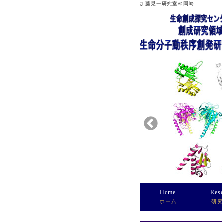
加藤晃一研究室＠岡崎
Home
Res
ホーム
研