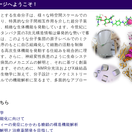
ジへようこそ !
めとする生命分子は、様々な時空間スケールでの
おり、特異的な分子間相互作用を介した超分子装
て、精緻な生体機能を発動しています。今世紀に
タンパク質の3次元構造情報は爆発的な勢いで蓄
ちは、このような分子集団の原子レベルでのミク
秩序のもとに自己組織化して細胞の活動を制御
する高次生体機能を発動する仕組みを統合的に理
ます。さらに、神経変性疾患のように生命システ
す病気のメカニズムの解明と、それに基づく創薬
ます。そのために、NMR分光法およびX線結晶
造生物学に加えて、分子設計・ナノケミストリー
ベルでの機能解析に至るまで、多面的なアプロー
こちら
学
能化に向けて
ィーの発症にかかわる糖鎖の構造機能解析
解明と治療薬開発を目指して