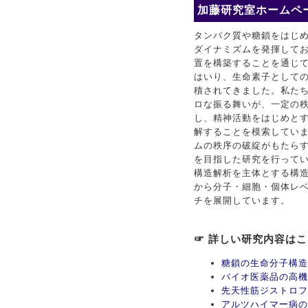
加藤研究室ホームペー
タンパク質や糖鎖をはじ
ダイナミズムを発揮して
置を構築することを通じ
はいり、生命素子としての
積されてきました。私た
ロな振る舞いが、一定の
し、精神活動をはじめと
解することを模索してい
ムの秩序の破綻がもたら
を目指した研究を行ってい
構造解析を主体とする構
から分子・細胞・個体レ
チを展開しています。
☞ 詳しい研究内容は
糖鎖の生命分子構造
バイオ医薬品の高機
先天性筋ジストロフ
アルツハイマー病の