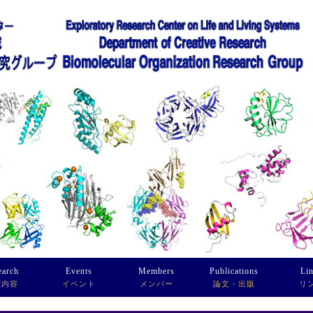
earch
Events
Members
Publications
Li
究内容
イベント
メンバー
論文・出版
リ