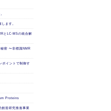
た。
催します。
RとLC-MSの統合解
秘密 〜非標識NMR
ピンポイントで制御す
m Proteins
的創造研究推進事業