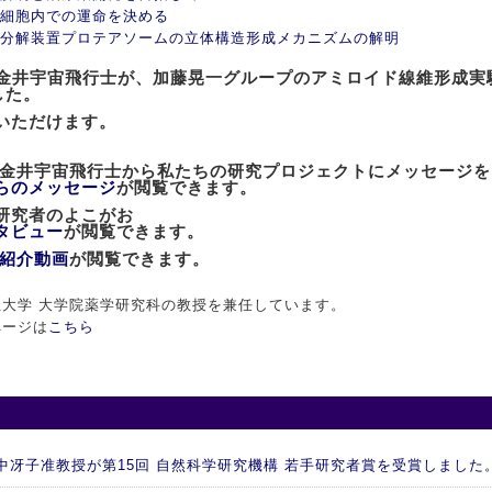
細胞内での運命を決める
分解装置プロテアソームの立体構造形成メカニズムの解明
士の金井宇宙飛行士が、加藤晃一グループのアミロイド線維形成
した。
いただけます。
た金井宇宙飛行士から私たちの研究プロジェクトにメッセージ
らのメッセージ
が閲覧できます。
」研究者のよこがお
タビュー
が閲覧できます。
紹介動画
が閲覧できます。
大学 大学院薬学研究科の教授を兼任しています。
ページは
こちら
 谷中冴子准教授が第15回 自然科学研究機構 若手研究者賞を受賞しました