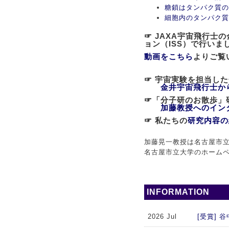
糖鎖はタンパク質の
細胞内のタンパク質
☞ JAXA宇宙飛行
ョン（ISS）で行いま
動画をこちら
よりご覧
☞ 宇宙実験を担当し
金井宇宙飛行士か
☞「分子研のお散歩
加藤教授へのイン
☞ 私たちの
研究内容の
加藤晃一教授は名古屋市立
名古屋市立大学のホーム
INFORMATION
2026 Jul
[受賞]