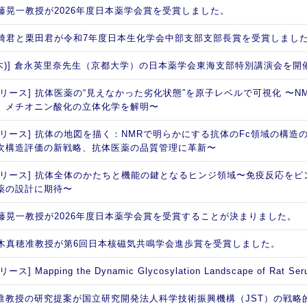
 加藤晃一教授が2026年度日本薬学会賞を受賞しました。
 西崎君と栗田君が令和7年度日本生化学会中部支部支部長賞を受賞しまし
日(木)] 倉永英里奈先生（京都大学）の日本薬学会東海支部特別講演会を開
リース] 抗体医薬の“見えなかった劣化状態”を原子レベルで可視化 〜NM
、メチオニン酸化の立体化学を解明〜
リリース] 抗体の地図を描く：NMRで明らかにする抗体のFc領域の構造の
次構造評価の新戦略、抗体医薬の品質管理に革新〜
リリース] 抗体全体のかたちと機能の鍵となるヒンジ領域〜免疫反応を
薬の設計に期待〜
 加藤晃一教授が2026年度日本薬学会賞を受賞することが決まりました。
 矢木真穂准教授が第6回日本核磁気共鳴学会進歩賞を受賞しました。
ス] Mapping the Dynamic Glycosylation Landscape of Rat Seru
准教授の研究提案が国立研究開発法人科学技術振興機構（JST）の戦略