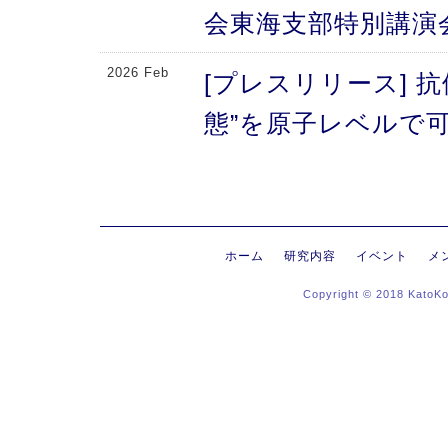
会東海支部特別講演
2026 Feb
[プレスリリース] 
態”を原子レベルで可
により、メチオニン
2026 Feb
[プレスリリース] 
にする抗体のFc領域
ホーム
研究内容
イベント
メ
Copyright © 2018 KatoK
る高次構造評価の新
新〜
2026 Jan
[プレスリリース]
ヒンジ領域〜免疫反