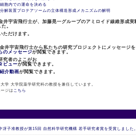
細胞内での運命を決める
分解装置プロテアソームの立体構造形成メカニズムの解明
士の金井宇宙飛行士が、加藤晃一グループのアミロイド線維形成
した。
いただけます。
た金井宇宙飛行士から私たちの研究プロジェクトにメッセージ
らのメッセージ
が閲覧できます。
」研究者のよこがお
タビュー
が閲覧できます。
紹介動画
が閲覧できます。
大学 大学院薬学研究科の教授を兼任しています。
ページは
こちら
 谷中冴子准教授が第15回 自然科学研究機構 若手研究者賞を受賞しました