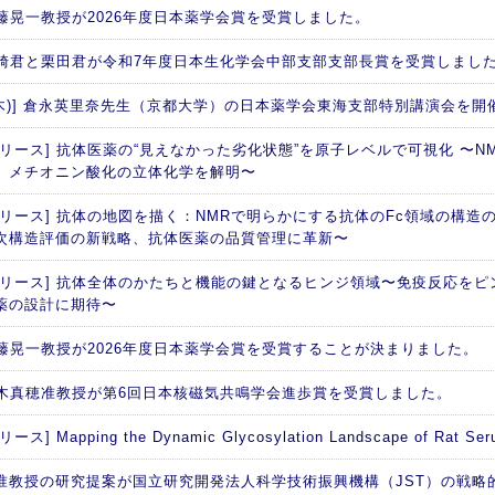
 加藤晃一教授が2026年度日本薬学会賞を受賞しました。
 西崎君と栗田君が令和7年度日本生化学会中部支部支部長賞を受賞しまし
日(木)] 倉永英里奈先生（京都大学）の日本薬学会東海支部特別講演会を開
リース] 抗体医薬の“見えなかった劣化状態”を原子レベルで可視化 〜NM
、メチオニン酸化の立体化学を解明〜
リリース] 抗体の地図を描く：NMRで明らかにする抗体のFc領域の構造の
次構造評価の新戦略、抗体医薬の品質管理に革新〜
リリース] 抗体全体のかたちと機能の鍵となるヒンジ領域〜免疫反応を
薬の設計に期待〜
 加藤晃一教授が2026年度日本薬学会賞を受賞することが決まりました。
 矢木真穂准教授が第6回日本核磁気共鳴学会進歩賞を受賞しました。
ス] Mapping the Dynamic Glycosylation Landscape of Rat Seru
准教授の研究提案が国立研究開発法人科学技術振興機構（JST）の戦略