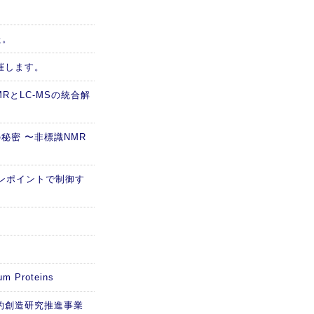
た。
催します。
RとLC-MSの統合解
秘密 〜非標識NMR
ピンポイントで制御す
m Proteins
的創造研究推進事業