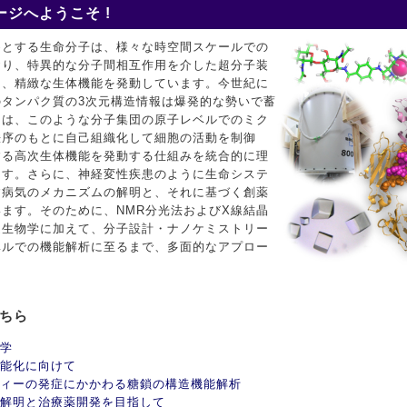
ジへようこそ !
めとする生命分子は、様々な時空間スケールでの
おり、特異的な分子間相互作用を介した超分子装
て、精緻な生体機能を発動しています。今世紀に
タンパク質の3次元構造情報は爆発的な勢いで蓄
ちは、このような分子集団の原子レベルでのミク
秩序のもとに自己組織化して細胞の活動を制御
する高次生体機能を発動する仕組みを統合的に理
ます。さらに、神経変性疾患のように生命システ
す病気のメカニズムの解明と、それに基づく創薬
ます。そのために、NMR分光法およびX線結晶
造生物学に加えて、分子設計・ナノケミストリー
ベルでの機能解析に至るまで、多面的なアプロー
こちら
学
能化に向けて
ィーの発症にかかわる糖鎖の構造機能解析
解明と治療薬開発を目指して