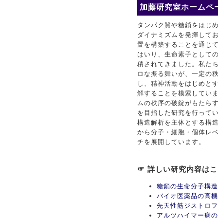
加藤研究室ホームペー
タンパク質や糖鎖をはじ
ダイナミズムを発揮して
置を構築することを通じ
はいり、生命素子としての
積されてきました。私た
ロな振る舞いが、一定の
し、精神活動をはじめと
解することを模索してい
ムの秩序の破綻がもたら
を目指した研究を行ってい
構造解析を主体とする構
から分子・細胞・個体レ
チを展開しています。
☞ 詳しい研究内容は
糖鎖の生命分子構造
バイオ医薬品の高機
先天性筋ジストロフ
アルツハイマー病の