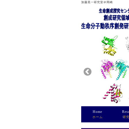
加藤晃一研究室＠岡崎
Home
Res
ホーム
研