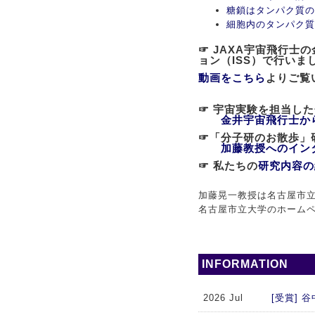
糖鎖はタンパク質の
細胞内のタンパク質
☞ JAXA宇宙飛行
ョン（ISS）で行いま
動画をこちら
よりご覧
☞ 宇宙実験を担当し
金井宇宙飛行士か
☞「分子研のお散歩
加藤教授へのイン
☞ 私たちの
研究内容の
加藤晃一教授は名古屋市立
名古屋市立大学のホーム
INFORMATION
2026 Jul
[受賞]